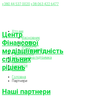
+380 44 537 0020
+38 063 422 6477
Хто ми
Центр
Засновник
Фінансової
Історія
Команда
медіації
вигідність
Рекомендації
Наші послуги
спільних
Інформаційна підтримка
Партнери
рішень
Контакти
Новини
Головна
Партнери
Наші партнери